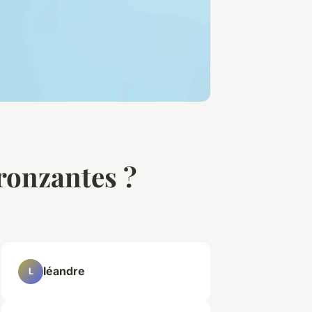
ronzantes ?
léandre
L