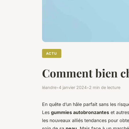
ACTU
Comment bien ch
léandre
•
4 janvier 2024
•
2 min de lecture
En quête d’un hâle parfait sans les risq
Les
gummies autobronzantes
et autre
les nouveaux alliés tendances pour obt
soin de sa
peau
. Mais face à un marché