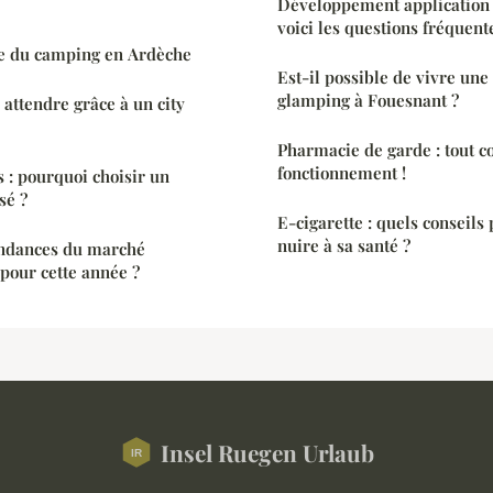
Développement application 
voici les questions fréquent
re du camping en Ardèche
Est-il possible de vivre une
glamping à Fouesnant ?
 attendre grâce à un city
Pharmacie de garde : tout 
fonctionnement !
s : pourquoi choisir un
sé ?
E-cigarette : quels conseils
nuire à sa santé ?
endances du marché
 pour cette année ?
Insel Ruegen Urlaub