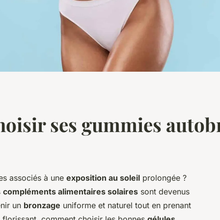
oisir ses gummies autob
ues associés à une
exposition au soleil
prolongée ?
s
compléments alimentaires solaires
sont devenus
enir un
bronzage
uniforme et naturel tout en prenant
 florissant, comment choisir les bonnes
gélules