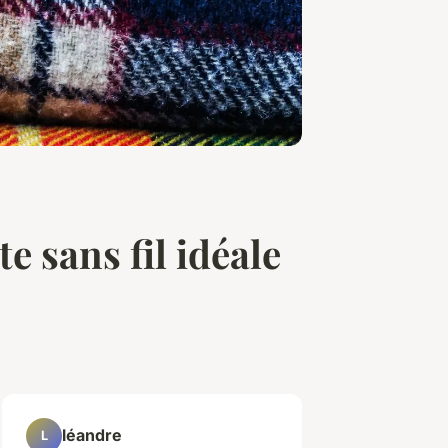
 sans fil idéale
léandre
L