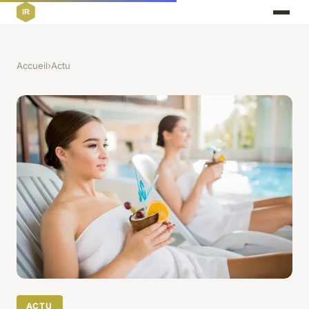
Accueil
›
Actu
ACTU