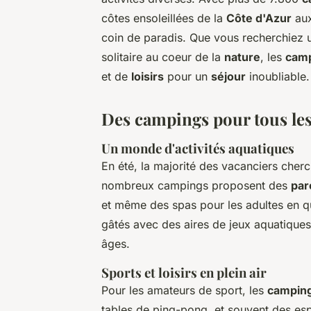
côtes ensoleillées de la
Côte d'Azur
aux
coin de paradis. Que vous recherchiez
solitaire au coeur de la
nature
, les
camp
et de
loisirs
pour un
séjour
inoubliable.
Des campings pour tous les
Un monde d'activités aquatiques
En été, la majorité des vacanciers cherc
nombreux campings proposent des
par
et même des spas pour les adultes en qu
gâtés avec des aires de jeux aquatiques
âges.
Sports et loisirs en plein air
Pour les amateurs de sport, les
campin
tables de ping-pong, et souvent des esp