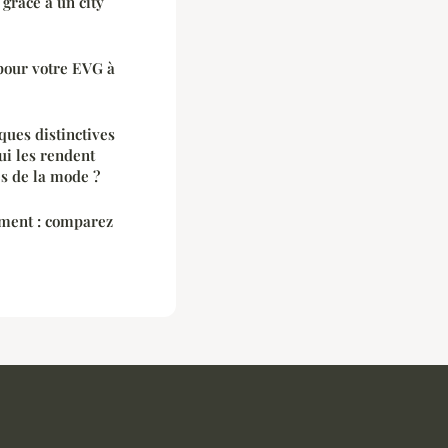
 grâce à un city
pour votre EVG à
iques distinctives
ui les rendent
s de la mode ?
ment : comparez