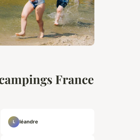
es campings France
léandre
L