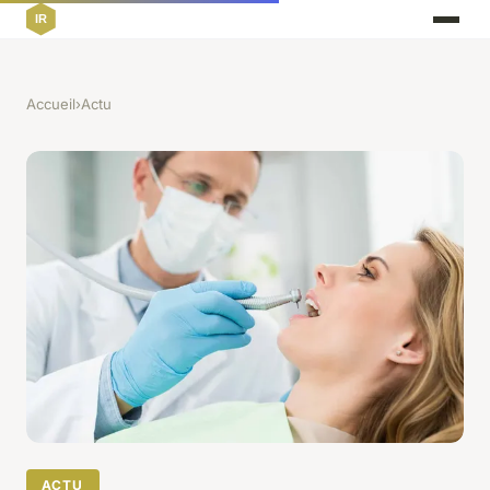
Accueil
›
Actu
ACTU