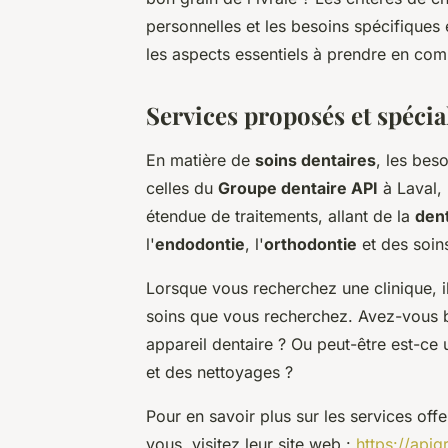
personnelles et les besoins spécifiques
les aspects essentiels à prendre en comp
Services proposés et spécia
En matière de
soins dentaires
, les bes
celles du
Groupe dentaire API
à Laval,
étendue de traitements, allant de la
dent
l'
endodontie
, l'
orthodontie
et des soin
Lorsque vous recherchez une clinique, il 
soins que vous recherchez. Avez-vous b
appareil dentaire ? Ou peut-être est-ce
et des nettoyages ?
Pour en savoir plus sur les services off
vous, visitez leur site web :
https://api