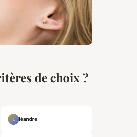
ritères de choix ?
léandre
L