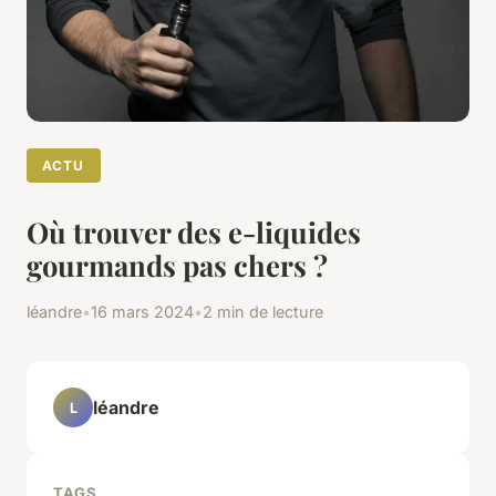
ACTU
Où trouver des e-liquides
gourmands pas chers ?
léandre
•
16 mars 2024
•
2 min de lecture
léandre
L
TAGS