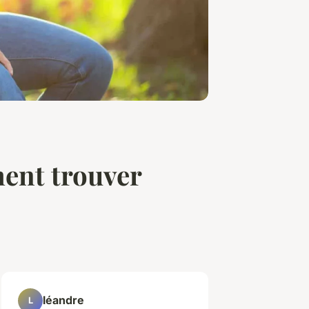
ent trouver
léandre
L