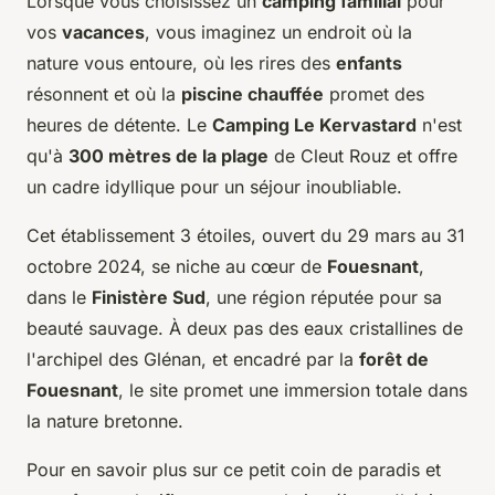
Lorsque vous choisissez un
camping familial
pour
vos
vacances
, vous imaginez un endroit où la
nature vous entoure, où les rires des
enfants
résonnent et où la
piscine chauffée
promet des
heures de détente. Le
Camping Le Kervastard
n'est
qu'à
300 mètres de la plage
de Cleut Rouz et offre
un cadre idyllique pour un séjour inoubliable.
Cet établissement 3 étoiles, ouvert du 29 mars au 31
octobre 2024, se niche au cœur de
Fouesnant
,
dans le
Finistère Sud
, une région réputée pour sa
beauté sauvage. À deux pas des eaux cristallines de
l'archipel des Glénan, et encadré par la
forêt de
Fouesnant
, le site promet une immersion totale dans
la nature bretonne.
Pour en savoir plus sur ce petit coin de paradis et