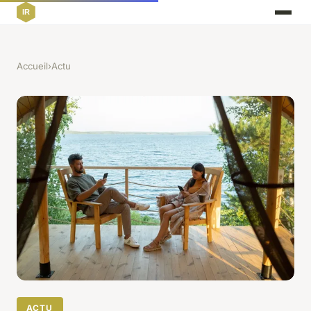
Accueil
›
Actu
ACTU